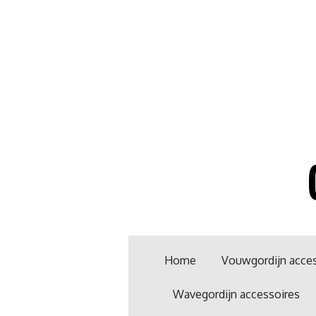
Ga
direct
naar
de
hoofdinhoud
Home
Vouwgordijn acces
Wavegordijn accessoires