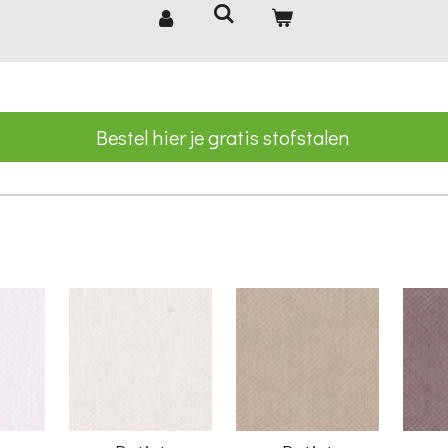
Bestel hier je gratis stofstalen
t