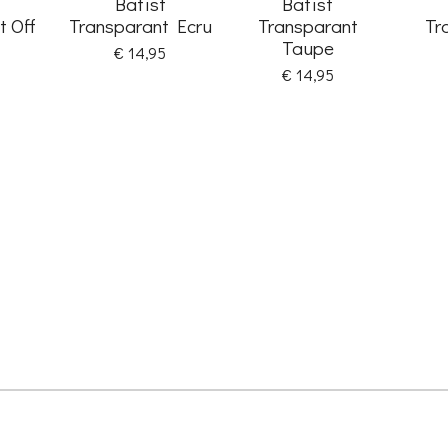
Batist
Batist
t Off
Transparant Ecru
Transparant
Tr
Taupe
€ 14,95
€ 14,95
t