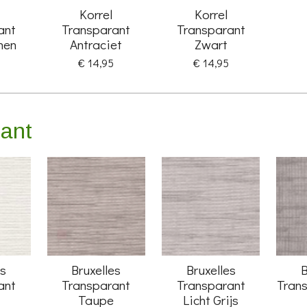
Korrel
Korrel
ant
Transparant
Transparant
nen
Antraciet
Zwart
€ 14,95
€ 14,95
rant
es
Bruxelles
Bruxelles
B
ant
Transparant
Transparant
Trans
Taupe
Licht Grijs