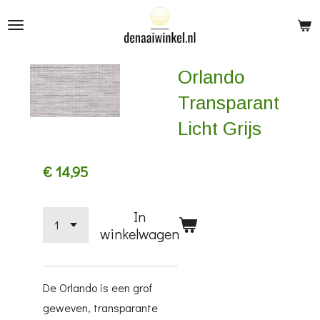
Ga
direct
naar
Orlando
de
hoofdinhoud
Transparant
Licht Grijs
€ 14,95
In
winkelwagen
De Orlando is een grof
geweven, transparante