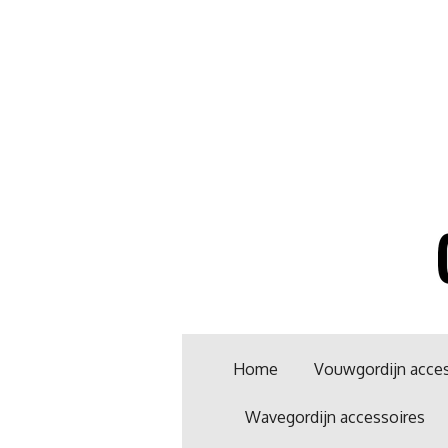
Ga
direct
naar
de
hoofdinhoud
Home
Vouwgordijn acces
Wavegordijn accessoires