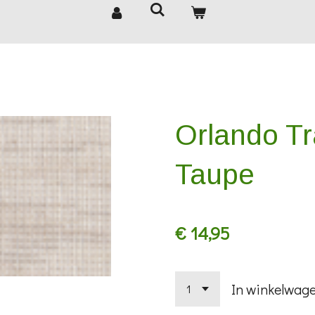
Orlando T
Taupe
€ 14,95
In winkelwag