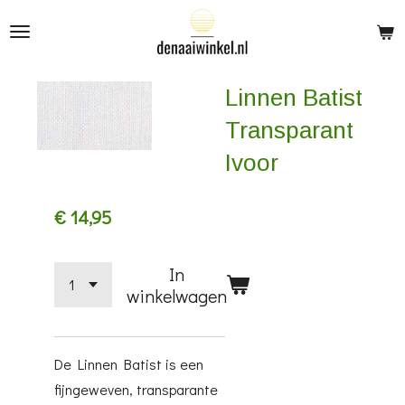
Ga
direct
naar
Linnen Batist
de
hoofdinhoud
Transparant
Ivoor
€ 14,95
In
winkelwagen
De Linnen Batist is een
fijngeweven, transparante