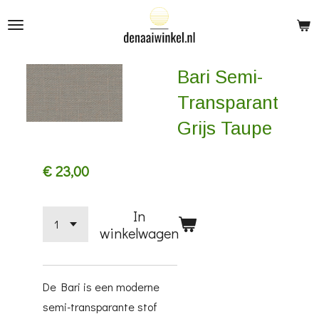
Ga
direct
naar
Bari Semi-
de
hoofdinhoud
Transparant
Grijs Taupe
€ 23,00
In
winkelwagen
De Bari is een moderne
semi-transparante stof