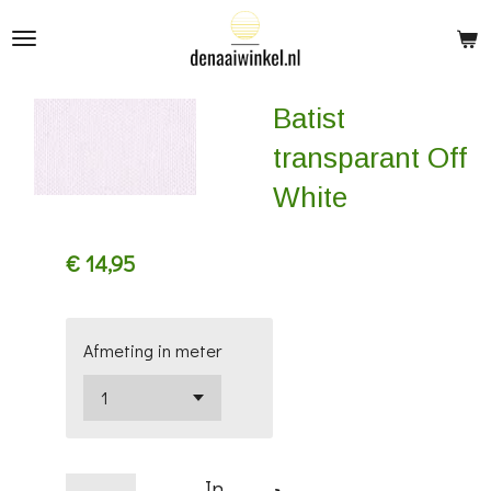
Ga
direct
naar
Batist
de
hoofdinhoud
transparant Off
White
€ 14,95
Afmeting in meter
In