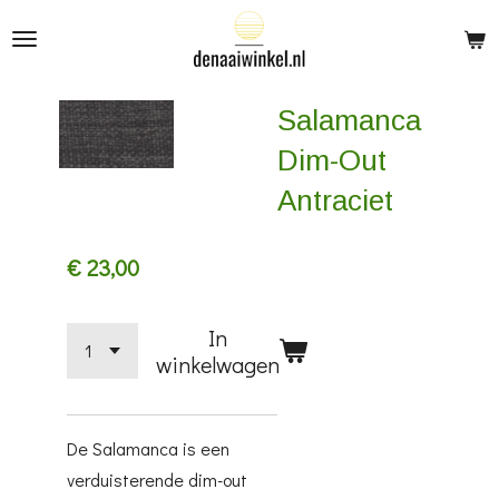
Ga
direct
naar
Salamanca
de
hoofdinhoud
Dim-Out
Antraciet
€ 23,00
In
winkelwagen
De Salamanca is een
verduisterende dim-out