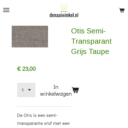
Ga
direct
naar
Otis Semi-
de
hoofdinhoud
Transparant
Grijs Taupe
€ 23,00
In
winkelwagen
De Otis is een semi-
transparante stof met een