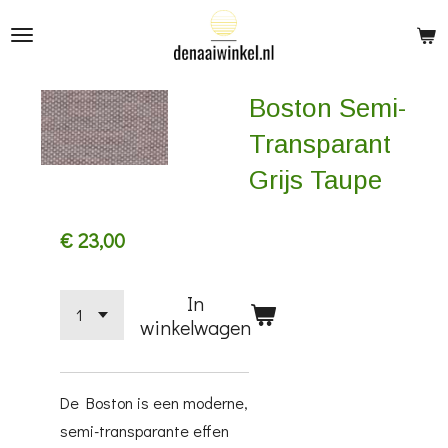
Ga
direct
naar
Boston Semi-
de
hoofdinhoud
Transparant
Grijs Taupe
€ 23,00
In
winkelwagen
De Boston is een moderne,
semi-transparante effen