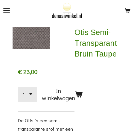
Ga
direct
naar
Otis Semi-
de
hoofdinhoud
Transparant
Bruin Taupe
€ 23,00
In
winkelwagen
De Otis is een semi-
transparante stof met een