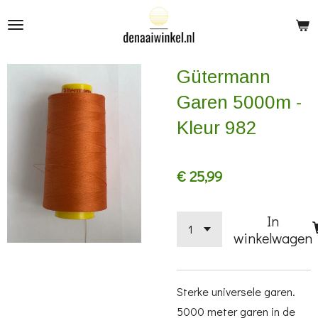
Ga
direct
naar
Gütermann
de
hoofdinhoud
Garen 5000m -
Kleur 982
€ 25,99
In
winkelwagen
Sterke universele garen.
5000 meter garen in de