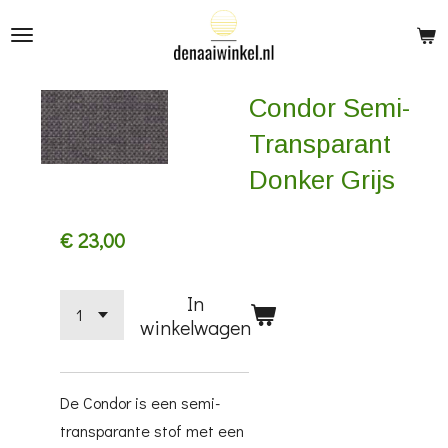
Ga
direct
naar
Condor Semi-
de
hoofdinhoud
Transparant
Donker Grijs
€ 23,00
In
winkelwagen
De Condor is een semi-
transparante stof met een