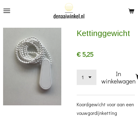
Ga
direct
naar
Kettinggewicht
de
hoofdinhoud
€ 5,25
In
winkelwagen
Koordgewicht voor aan een
vouwgordijnketting